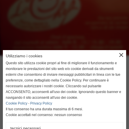
close
Utilizziamo i cookies
Questo sito utilizza cookie propri al fine di migliorare il funzionamento e
monitorare le prestazioni del sito web e/o cookie derivati da strumenti
esterni che consentono di inviare messaggi pubblicitari in linea con le tue
preferenze, come dettagliato nella Cookie Policy. Per continuare è
necessario autorizzare i nostri cookie. Cliccando sul pulsante
ACCONSENTO, acconsenti all'uso dei cookie. Ignorando questo banner e
navigando il sito acconsenti all'uso dei cookie.
Cookie Policy
-
Privacy Policy
Il tuo consenso ha una durata massima di 6 mesi.
Cookie accettati nel consenso: nessun consenso
tecnici necessari